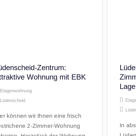
üdenscheid-Zentrum:
Lüde
ttraktive Wohnung mit EBK
Zimm
Lage
Etagenwohnung
Etag
Lüdenscheid
Lüde
er können wir Ihnen eine frisch
In abs
estrichene 2-Zimmer-Wohnung
Lüden
nbieten. Herzstück der Wohnung