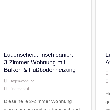
Lüdenscheid: frisch saniert,
L
3-Zimmer-Wohnung mit
A
Balkon & Fußbodenheizung
Etagenwohnung
Lüdenscheid
Hi
Diese helle 3-Zimmer Wohnung
g
wurde umfassend modernisiert und
a