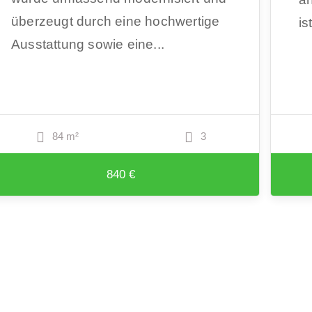
überzeugt durch eine hochwertige
is
Ausstattung sowie eine...
84 m²
3
840 €