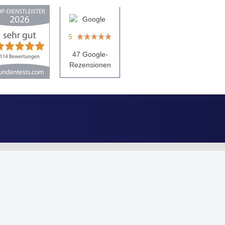
Steinbach &
Dahlhaus
Immobilien
GmbH
4,91
von
5
aus
114
Bewertungen
5
47 Google-
Rezensionen